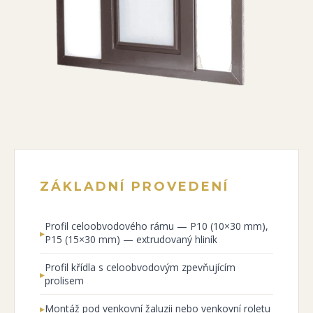
ZÁKLADNÍ PROVEDENÍ
Profil celoobvodového rámu — P10 (10×30 mm),
▸
P15 (15×30 mm) — extrudovaný hliník
Profil křídla s celoobvodovým zpevňujícím
▸
prolisem
▸
Montáž pod venkovní žaluzii nebo venkovní roletu