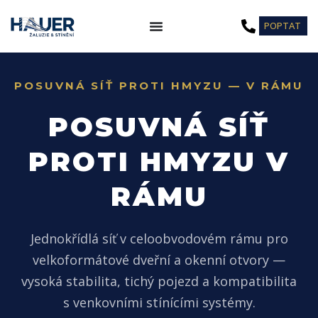
Přeskočit
POPTAT
na
obsah
POSUVNÁ SÍŤ PROTI HMYZU — V RÁMU
POSUVNÁ SÍŤ
PROTI HMYZU V
RÁMU
Jednokřídlá síť v celoobvodovém rámu pro
velkoformátové dveřní a okenní otvory —
vysoká stabilita, tichý pojezd a kompatibilita
s venkovními stínícími systémy.