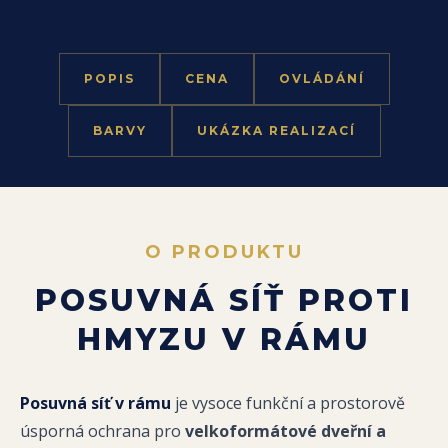
POPIS
CENA
OVLÁDÁNÍ
BARVY
UKÁZKA REALIZACÍ
O PRODUKTU
POSUVNÁ SÍŤ PROTI
HMYZU V RÁMU
Posuvná síť v rámu
je vysoce funkční a prostorově
úsporná ochrana pro
velkoformátové dveřní a