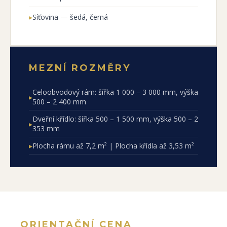
▸
Síťovina — šedá, černá
MEZNÍ ROZMĚRY
Celoobvodový rám: šířka 1 000 – 3 000 mm, výška
▸
500 – 2 400 mm
Dveřní křídlo: šířka 500 – 1 500 mm, výška 500 – 2
▸
353 mm
▸
Plocha rámu až 7,2 m² | Plocha křídla až 3,53 m²
ORIENTAČNÍ CENA