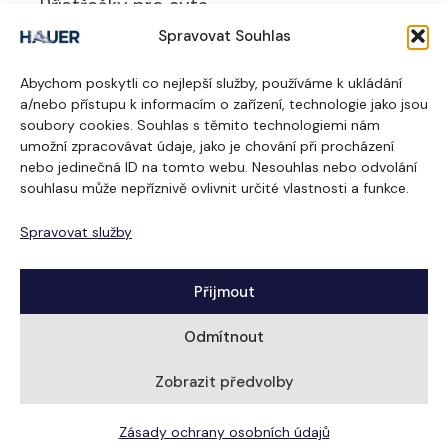
Přístřešky pro auta
Spravovat Souhlas
UŽITEČNÉ ODKAZY
Abychom poskytli co nejlepší služby, používáme k ukládání
O nás
a/nebo přístupu k informacím o zařízení, technologie jako jsou
soubory cookies. Souhlas s těmito technologiemi nám
Realizace
umožní zpracovávat údaje, jako je chování při procházení
nebo jedinečná ID na tomto webu. Nesouhlas nebo odvolání
Dodavatelé
souhlasu může nepříznivě ovlivnit určité vlastnosti a funkce.
Kontakt
Spravovat služby
Ochrana osobních údajů
Přijmout
Odmítnout
Zobrazit předvolby
© 2026 Žaluzie Hauer. Všechna práva vyhrazena.
Ochrana osobních údajů
Zásady ochrany osobních údajů