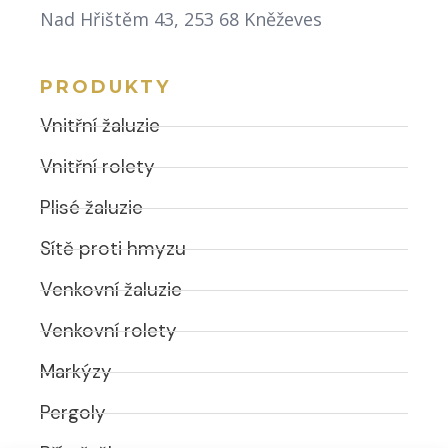
Nad Hřištěm 43, 253 68 Kněževes
PRODUKTY
Vnitřní žaluzie
Vnitřní rolety
Plisé žaluzie
Sítě proti hmyzu
Venkovní žaluzie
Venkovní rolety
Markýzy
Pergoly