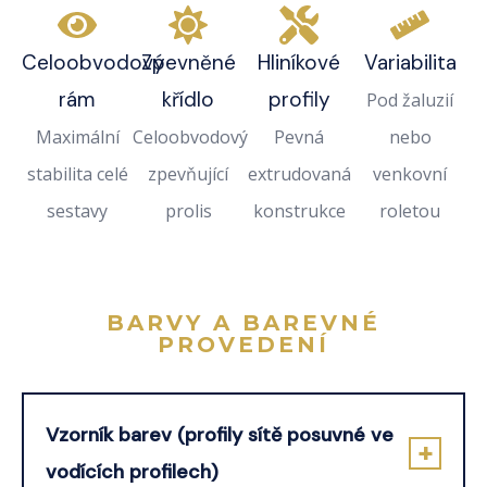
Celoobvodový
Zpevněné
Hliníkové
Variabilita
rám
křídlo
profily
Pod žaluzií
Maximální
Celoobvodový
Pevná
nebo
stabilita celé
zpevňující
extrudovaná
venkovní
sestavy
prolis
konstrukce
roletou
BARVY A BAREVNÉ
PROVEDENÍ
Vzorník barev (profily sítě posuvné ve
vodících profilech)