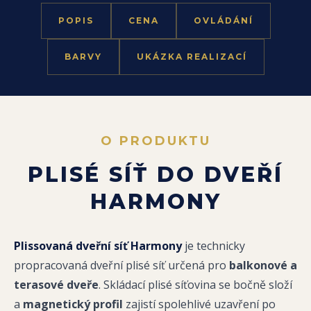
POPIS
CENA
OVLÁDÁNÍ
BARVY
UKÁZKA REALIZACÍ
O PRODUKTU
PLISÉ SÍŤ DO DVEŘÍ
HARMONY
Plissovaná dveřní síť Harmony
je technicky
propracovaná dveřní plisé síť určená pro
balkonové a
terasové dveře
. Skládací plisé síťovina se bočně složí
a
magnetický profil
zajistí spolehlivé uzavření po