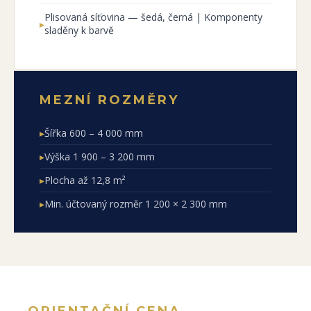
Plisovaná síťovina — šedá, černá | Komponenty
▸
sladěny k barvě
MEZNÍ ROZMĚRY
▸
Šířka 600 – 4 000 mm
▸
Výška 1 900 – 3 200 mm
▸
Plocha až 12,8 m²
▸
Min. účtovaný rozměr 1 200 × 2 300 mm