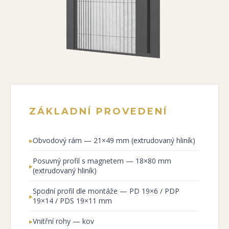
ZÁKLADNÍ PROVEDENÍ
▸
Obvodový rám — 21×49 mm (extrudovaný hliník)
Posuvný profil s magnetem — 18×80 mm
▸
(extrudovaný hliník)
Spodní profil dle montáže — PD 19×6 / PDP
▸
19×14 / PDS 19×11 mm
▸
Vnitřní rohy — kov