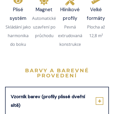
Plisé
Magnet
Hliníkové
Velké
systém
profily
formáty
Automatické
Skládání jako
uzavření po
Pevná
Plocha až
harmonika
průchodu
extrudovaná
12,8 m²
do boku
konstrukce
BARVY A BAREVNÉ
PROVEDENÍ
Vzorník barev (profily plissé dveřní
sítě)