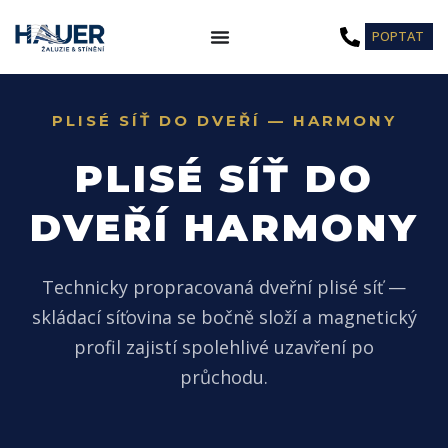
Přeskočit
POPTAT
na
obsah
PLISÉ SÍŤ DO DVEŘÍ — HARMONY
PLISÉ SÍŤ DO
DVEŘÍ HARMONY
Technicky propracovaná dveřní plisé síť —
skládací síťovina se bočně složí a magnetický
profil zajistí spolehlivé uzavření po
průchodu.