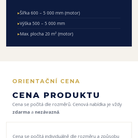
▸
Šířka 600 – 5 000 mm (motor)
▸
Výška 500 – 5 000 mm
▸
Max. plocha 20 m² (motor)
ORIENTAČNÍ CENA
CENA PRODUKTU
Cena se počítá dle rozměrů. Cenová nabídka je vždy
zdarma
a
nezávazná
.
Cena se počítá individuálně dle rozměru a způsobu