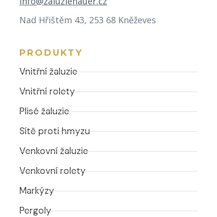
info@zaluziehauer.cz
Nad Hřištěm 43, 253 68 Kněževes
PRODUKTY
Vnitřní žaluzie
Vnitřní rolety
Plisé žaluzie
Sítě proti hmyzu
Venkovní žaluzie
Venkovní rolety
Markýzy
Pergoly