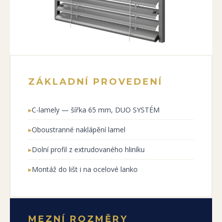
ZÁKLADNÍ PROVEDENÍ
▸
C-lamely — šířka 65 mm, DUO SYSTÉM
▸
Oboustranné naklápění lamel
▸
Dolní profil z extrudovaného hliníku
▸
Montáž do lišt i na ocelové lanko
MEZNÍ ROZMĚRY