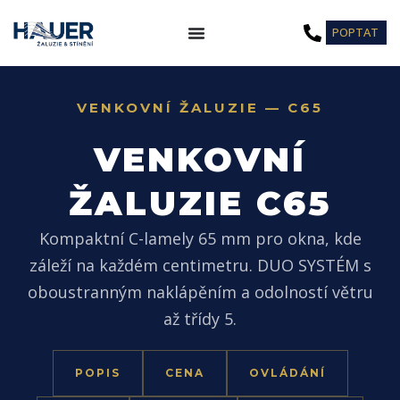
Přeskočit
POPTAT
na
obsah
VENKOVNÍ ŽALUZIE — C65
VENKOVNÍ
ŽALUZIE C65
Kompaktní C-lamely 65 mm pro okna, kde
záleží na každém centimetru. DUO SYSTÉM s
oboustranným nakláp­ěním a odolností větru
až třídy 5.
POPIS
CENA
OVLÁDÁNÍ