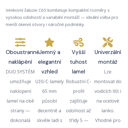
Venkovní žaluzie C65 kombinuje kompaktní rozměry s
vysokou odolností a variabilní montáží — ideální volba pro
menší okenní otvory i náročné podmínky.
Oboustranné
Jemný a
Vyšší
Univerzální
naklápění
elegantní
tuhost
montáž
vzhled
lamel
DUO SYSTÉM
Lze
umožňuje
Užší C-lamely
Robustní C-
montovat do
naklopení
65 mm
profil
vodicích lišt i
lamel na obě
působí
zajišťuje
na ocelové
strany —
decentně a
odolnost až
lanko.
dokonalá
skvěle ladí s
třídy 5 —
Vhodné pro