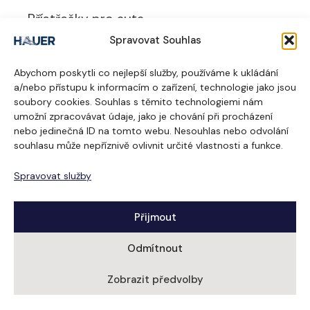
Přístřešky pro auta
Spravovat Souhlas
UŽITEČNÉ ODKAZY
Abychom poskytli co nejlepší služby, používáme k ukládání
O nás
a/nebo přístupu k informacím o zařízení, technologie jako jsou
soubory cookies. Souhlas s těmito technologiemi nám
Realizace
umožní zpracovávat údaje, jako je chování při procházení
nebo jedinečná ID na tomto webu. Nesouhlas nebo odvolání
Dodavatelé
souhlasu může nepříznivě ovlivnit určité vlastnosti a funkce.
Kontakt
Spravovat služby
Ochrana osobních údajů
Přijmout
Odmítnout
Zobrazit předvolby
© 2026 Žaluzie Hauer. Všechna práva vyhrazena.