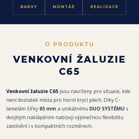
BARVY
MONTÁŽ
REALIZACE
O PRODUKTU
VENKOVNÍ ŽALUZIE
C65
Venkovní žaluzie C65
jsou navrženy pro situace, kde
není dostatek místa pro horní krycí plech. Díky C-
lamelám šířky
65 mm
a unikátnímu
DUO SYSTÉMU
s
dvojitým nakláp­ěním nabízejí výjimečnou flexibilitu
zastínění i v kompaktních rozměrech.