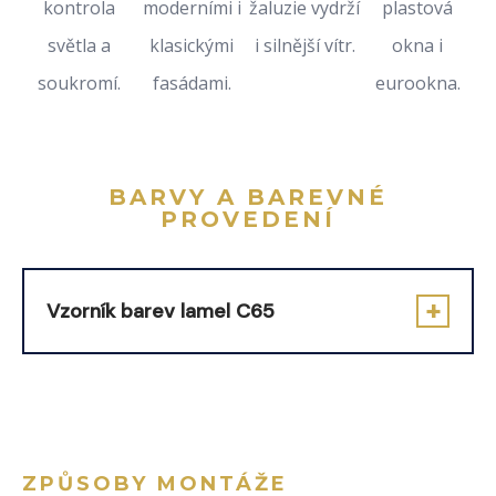
kontrola
moderními i
žaluzie vydrží
plastová
světla a
klasickými
i silnější vítr.
okna i
soukromí.
fasádami.
eurookna.
BARVY A BAREVNÉ
PROVEDENÍ
Vzorník barev lamel C65
ZPŮSOBY MONTÁŽE