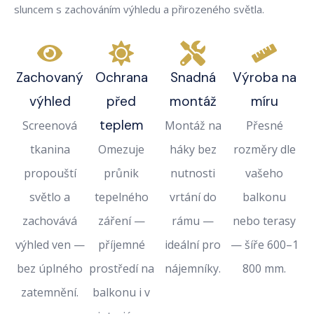
sluncem s zachováním výhledu a přirozeného světla.
Zachovaný
Ochrana
Snadná
Výroba na
výhled
před
montáž
míru
teplem
Screenová
Montáž na
Přesné
tkanina
Omezuje
háky bez
rozměry dle
propouští
průnik
nutnosti
vašeho
světlo a
tepelného
vrtání do
balkonu
zachovává
záření —
rámu —
nebo terasy
výhled ven —
příjemné
ideální pro
— šíře 600–1
bez úplného
prostředí na
nájemníky.
800 mm.
zatemnění.
balkonu i v