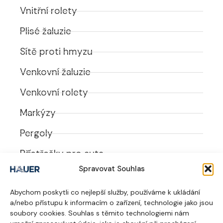
Vnitřní rolety
Plisé žaluzie
Sítě proti hmyzu
Venkovní žaluzie
Venkovní rolety
Markýzy
Pergoly
Přístřešky pro auta
Spravovat Souhlas
UŽITEČNÉ ODKAZY
Abychom poskytli co nejlepší služby, používáme k ukládání
O nás
a/nebo přístupu k informacím o zařízení, technologie jako jsou
soubory cookies. Souhlas s těmito technologiemi nám
Realizace