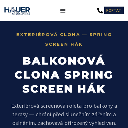
Přeskočit
POPTAT
na
obsah
EXTERIÉROVÁ CLONA — SPRING
SCREEN HÁK
BALKONOVÁ
CLONA SPRING
SCREEN HÁK
Exteriérová screenová roleta pro balkony a
terasy — chrání před slunečním zářením a
oslněním, zachovává přirozený výhled ven.