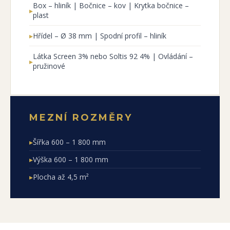
Box – hliník | Bočnice – kov | Krytka bočnice –
▸
plast
▸
Hřídel – Ø 38 mm | Spodní profil – hliník
Látka Screen 3% nebo Soltis 92 4% | Ovládání –
▸
pružinové
MEZNÍ ROZMĚRY
▸
Šířka 600 – 1 800 mm
▸
Výška 600 – 1 800 mm
▸
Plocha až 4,5 m²