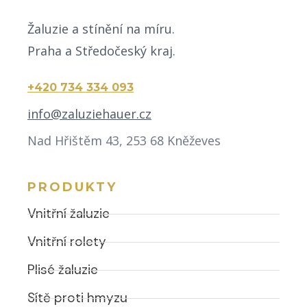
Žaluzie a stínění na míru.
Praha a Středočeský kraj.
+420 734 334 093
info@zaluziehauer.cz
Nad Hřištěm 43, 253 68 Kněževes
PRODUKTY
Vnitřní žaluzie
Vnitřní rolety
Plisé žaluzie
Sítě proti hmyzu