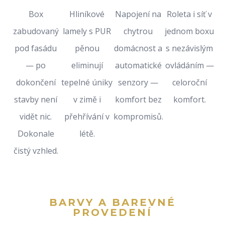
Box
Hliníkové
Napojení na
Roleta i síť v
zabudovaný
lamely s PUR
chytrou
jednom boxu
pod fasádu
pěnou
domácnost a
s nezávislým
— po
eliminují
automatické
ovládáním —
dokončení
tepelné úniky
senzory —
celoroční
stavby není
v zimě i
komfort bez
komfort.
vidět nic.
přehřívání v
kompromisů.
Dokonale
létě.
čistý vzhled.
BARVY A BAREVNÉ
PROVEDENÍ