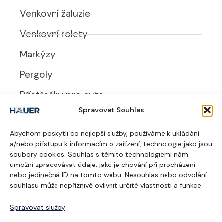
Venkovní žaluzie
Venkovní rolety
Markýzy
Pergoly
Přístřešky pro auta
Spravovat Souhlas
UŽITEČNÉ ODKAZY
Abychom poskytli co nejlepší služby, používáme k ukládání
O nás
a/nebo přístupu k informacím o zařízení, technologie jako jsou
soubory cookies. Souhlas s těmito technologiemi nám
Realizace
umožní zpracovávat údaje, jako je chování při procházení
nebo jedinečná ID na tomto webu. Nesouhlas nebo odvolání
Dodavatelé
souhlasu může nepříznivě ovlivnit určité vlastnosti a funkce.
Kontakt
Spravovat služby