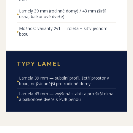
Lamely 39 mm (rodinné domy) / 43 mm (širší
▸
okna, balkonové dveře)
Možnost varianty 2v1 — roleta + síť v jednom
▸
boxu
TYPY LAMEL
Lamela 39 mm — subtilní profil, šetří prostor v
▸
boxu, nejžádanější pro rodinné domy
Lamela 43 mm — zvýšená stabilita pro širší okna
▸
a balkonové dveře s PUR pěnou