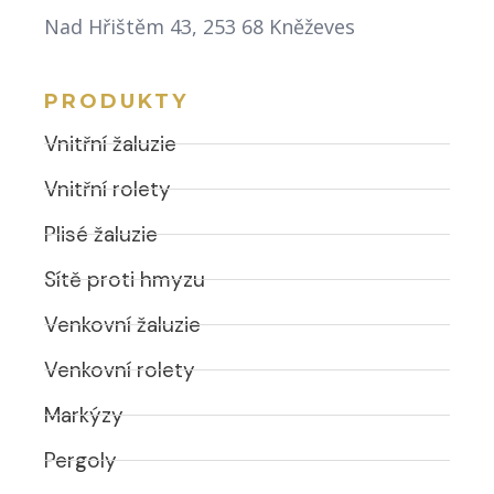
Nad Hřištěm 43, 253 68 Kněževes
PRODUKTY
Vnitřní žaluzie
Vnitřní rolety
Plisé žaluzie
Sítě proti hmyzu
Venkovní žaluzie
Venkovní rolety
Markýzy
Pergoly