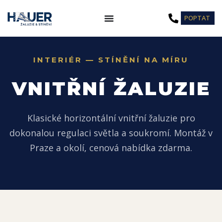
Přeskočit
POPTAT
na
obsah
INTERIÉR — STÍNĚNÍ NA MÍRU
VNITŘNÍ ŽALUZIE
Klasické horizontální vnitřní žaluzie pro
dokonalou regulaci světla a soukromí. Montáž v
Praze a okolí, cenová nabídka zdarma.