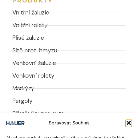
PRODUKTY
Vnitřní žaluzie
Vnitřní rolety
Plisé žaluzie
Sítě proti hmyzu
Venkovní žaluzie
Venkovní rolety
Markýzy
Pergoly
Přístřešky pro auta
Spravovat Souhlas
UŽITEČNÉ ODKAZY
Abychom poskytli co nejlepší služby, používáme k ukládání